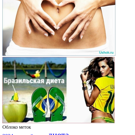
Облоко меток
диета