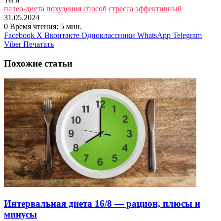
палео-диета
похудения
способ
стресса
эффективный
31.05.2024
0
Время чтения: 5 мин.
Facebook
X
Вконтакте
Одноклассники
WhatsApp
Telegram
Viber
Печатать
Похожие статьи
Интервальная диета 16/8 — рацион, плюсы и
минусы