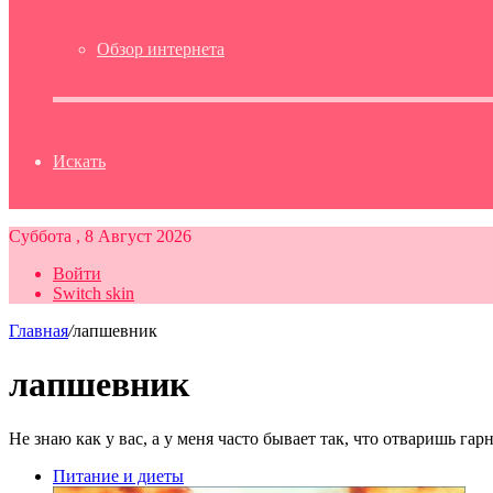
Обзор интернета
Искать
Суббота , 8 Август 2026
Войти
Switch skin
Главная
/
лапшевник
лапшевник
Не знаю как у вас, а у меня часто бывает так, что отваришь га
Питание и диеты