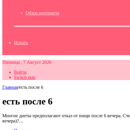
Обзор интернета
Искать
Пятница , 7 Август 2026
Войти
Switch skin
Главная
/
есть после 6
есть после 6
Многие диеты предполагают отказ от пищи после 6 вечера. Счит
вечера)?…