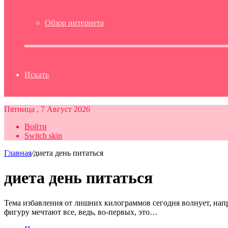
Обзор интернета
Искать
Пятница , 7 Август 2026
Войти
Switch skin
Главная
/
диета день питаться
диета день питаться
Тема избавления от лишних килограммов сегодня волнует, нап
фигуру мечтают все, ведь, во-первых, это…