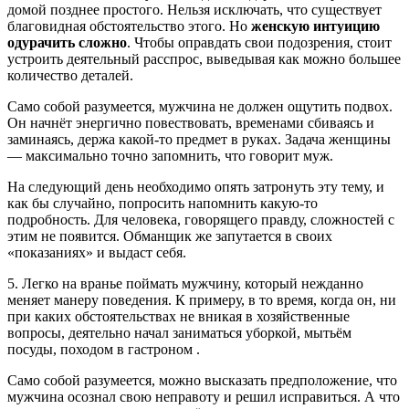
домой позднее простого. Нельзя исключать, что существует
благовидная обстоятельство этого. Но
женскую интуицию
одурачить сложно
. Чтобы оправдать свои подозрения, стоит
устроить деятельный расспрос, выведывая как можно большее
количество деталей.
Само собой разумеется, мужчина не должен ощутить подвох.
Он начнёт энергично повествовать, временами сбиваясь и
заминаясь, держа какой-то предмет в руках. Задача женщины
— максимально точно запомнить, что говорит муж.
На следующий день необходимо опять затронуть эту тему, и
как бы случайно, попросить напомнить какую-то
подробность. Для человека, говорящего правду, сложностей с
этим не появится. Обманщик же запутается в своих
«показаниях» и выдаст себя.
5. Легко на вранье поймать мужчину, который нежданно
меняет манеру поведения. К примеру, в то время, когда он, ни
при каких обстоятельствах не вникая в хозяйственные
вопросы, деятельно начал заниматься уборкой, мытьём
посуды, походом в гастроном .
Само собой разумеется, можно высказать предположение, что
мужчина осознал свою неправоту и решил исправиться. А что