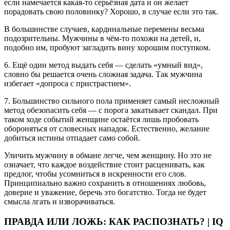
если намечается какая-то серьёзная дата и он желает
порадовать свою половинку? Хорошо, в случае если это так.
В большинстве случаев, кардинальные перемены весьма
подозрительны. Мужчины в чём-то похожи на детей, и,
подобно им, пробуют загладить вину хорошим поступком.
6. Ещё один метод выдать себя — сделать «умный вид»,
словно бы решается очень сложная задача. Так мужчина
избегает «допроса с пристрастием».
7. Большинство сильного пола применяет самый несложный
метод обезопасить себя — с порога закатывает скандал. При
таком ходе событий женщине остаётся лишь пробовать
обороняться от словесных нападок. Естественно, желание
добиться истины отпадает само собой.
Уличить мужчину в обмане легче, чем женщину. Но это не
означает, что каждое воздействие стоит расценивать, как
предлог, чтобы усомниться в искренности его слов.
Принципиально важно сохранить в отношениях любовь,
доверие и уважение, беречь это богатство. Тогда не будет
смысла лгать и изворачиваться.
ПРАВДА ИЛИ ЛОЖЬ: КАК РАСПОЗНАТЬ? | IQ