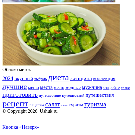
Облоко меток
диета
2024
вкусный
женщина
коллекция
выбрать
лучшие
места
мужчина
меню
модные
место
откройте
польза
приготовить
путешествия
путешествие
путешествий
рецепт
салат
туризма
туризм
рецепты
секс
© Copyright 2026, Ushuk.ru
Кнопка «Наверх»