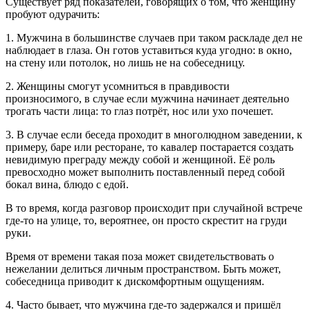
Существует ряд показателей, говорящих о том, что женщину
пробуют одурачить:
1. Мужчина в большинстве случаев при таком раскладе дел не
наблюдает в глаза. Он готов уставиться куда угодно: в окно,
на стену или потолок, но лишь не на собеседницу.
2. Женщины смогут усомниться в правдивости
произносимого, в случае если мужчина начинает деятельно
трогать части лица: то глаз потрёт, нос или ухо почешет.
3. В случае если беседа проходит в многолюдном заведении, к
примеру, баре или ресторане, то кавалер постарается создать
невидимую преграду между собой и женщиной. Её роль
превосходно может выполнить поставленный перед собой
бокал вина, блюдо с едой.
В то время, когда разговор происходит при случайной встрече
где-то на улице, то, вероятнее, он просто скрестит на груди
руки.
Время от времени такая поза может свидетельствовать о
нежелании делиться личным пространством. Быть может,
собеседница приводит к дискомфортным ощущениям.
4. Часто бывает, что мужчина где-то задержался и пришёл