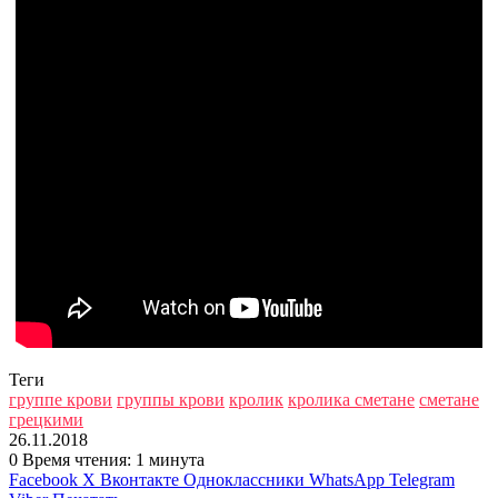
Теги
группе крови
группы крови
кролик
кролика сметане
сметане
грецкими
26.11.2018
0
Время чтения: 1 минута
Facebook
X
Вконтакте
Одноклассники
WhatsApp
Telegram