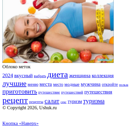
Облоко меток
диета
2024
вкусный
женщина
коллекция
выбрать
лучшие
места
мужчина
меню
модные
место
откройте
польза
приготовить
путешествия
путешествие
путешествий
рецепт
салат
туризма
туризм
рецепты
секс
© Copyright 2026, Ushuk.ru
Кнопка «Наверх»