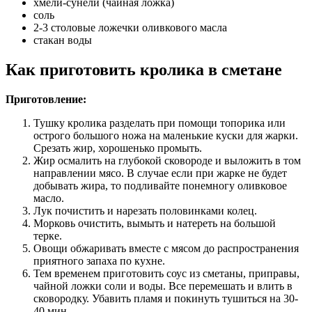
хмели-сунели (чайная ложка)
соль
2-3 столовые ложечки оливкового масла
стакан воды
Как приготовить кролика в сметане
Приготовление:
Тушку кролика разделать при помощи топорика или
острого большого ножа на маленькие куски для жарки.
Срезать жир, хорошенько промыть.
Жир осмалить на глубокой сковороде и выложить в том
направлении мясо. В случае если при жарке не будет
добывать жира, то подливайте понемногу оливковое
масло.
Лук почистить и нарезать половинками колец.
Морковь очистить, вымыть и натереть на большой
терке.
Овощи обжаривать вместе с мясом до распространения
приятного запаха по кухне.
Тем временем приготовить соус из сметаны, приправы,
чайной ложки соли и воды. Все перемешать и влить в
сковородку. Убавить пламя и покинуть тушиться на 30-
40 мин..