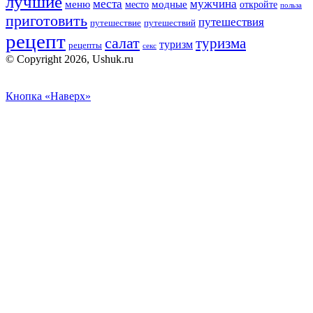
лучшие
места
мужчина
меню
модные
место
откройте
польза
приготовить
путешествия
путешествие
путешествий
рецепт
салат
туризма
туризм
рецепты
секс
© Copyright 2026, Ushuk.ru
Кнопка «Наверх»