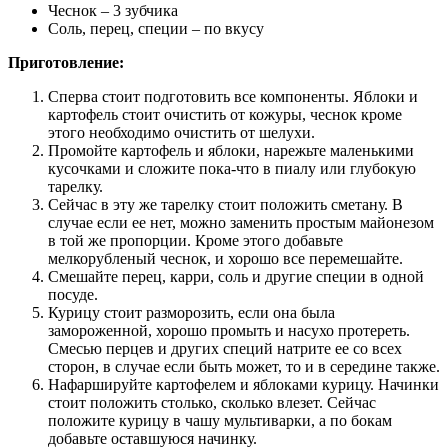
Чеснок – 3 зубчика
Соль, перец, специи – по вкусу
Приготовление:
Сперва стоит подготовить все компоненты. Яблоки и
картофель стоит очистить от кожуры, чеснок кроме
этого необходимо очистить от шелухи.
Промойте картофель и яблоки, нарежьте маленькими
кусочками и сложите пока-что в пиалу или глубокую
тарелку.
Сейчас в эту же тарелку стоит положить сметану. В
случае если ее нет, можно заменить простым майонезом
в той же пропорции. Кроме этого добавьте
мелкорубленый чеснок, и хорошо все перемешайте.
Смешайте перец, карри, соль и другие специи в одной
посуде.
Курицу стоит разморозить, если она была
замороженной, хорошо промыть и насухо протереть.
Смесью перцев и других специй натрите ее со всех
сторон, в случае если быть может, то и в середине также.
Нафаршируйте картофелем и яблоками курицу. Начинки
стоит положить столько, сколько влезет. Сейчас
положите курицу в чашу мультиварки, а по бокам
добавьте оставшуюся начинку.