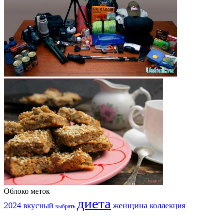
Облоко меток
диета
2024
вкусный
женщина
коллекция
выбрать