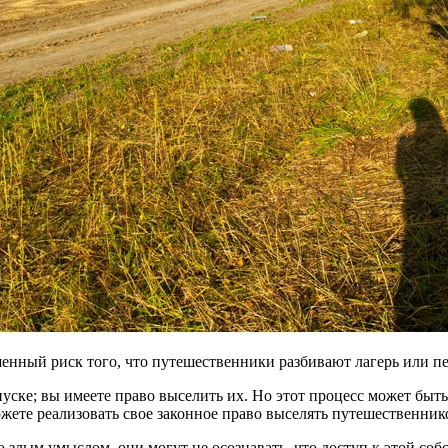
ышенный риск того, что путешественники разбивают лагерь или п
уске; вы имеете право выселить их. Но этот процесс может быт
жете реализовать свое законное право выселять путешественнико
со злым умыслом, они могут не осознавать, что доступ к этой со