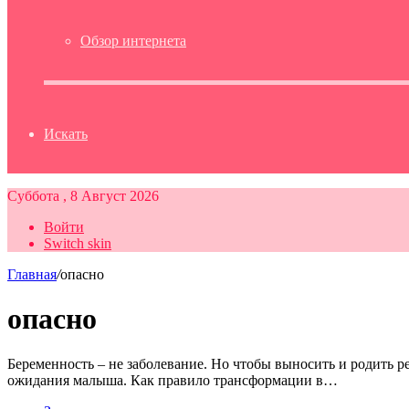
Обзор интернета
Искать
Суббота , 8 Август 2026
Войти
Switch skin
Главная
/
опасно
опасно
Беременность – не заболевание. Но чтобы выносить и родить 
ожидания малыша. Как правило трансформации в…