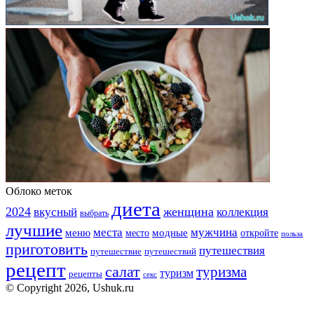
Облоко меток
диета
2024
вкусный
женщина
коллекция
выбрать
лучшие
места
мужчина
меню
модные
место
откройте
польза
приготовить
путешествия
путешествие
путешествий
рецепт
салат
туризма
туризм
рецепты
секс
© Copyright 2026, Ushuk.ru