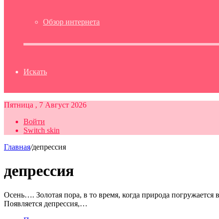
Обзор интернета
Искать
Пятница , 7 Август 2026
Войти
Switch skin
Главная
/
депрессия
депрессия
Осень…. Золотая пора, в то время, когда природа погружается 
Появляется депрессия,…