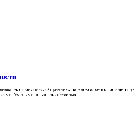
лости
м расстройством. О причинах парадоксального состояния души,
логами. Учеными выявлено несколько…