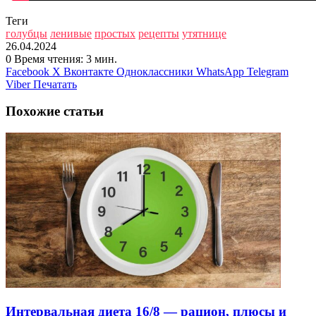
Теги
голубцы
ленивые
простых
рецепты
утятнице
26.04.2024
0
Время чтения: 3 мин.
Facebook
X
Вконтакте
Одноклассники
WhatsApp
Telegram
Viber
Печатать
Похожие статьи
Интервальная диета 16/8 — рацион, плюсы и