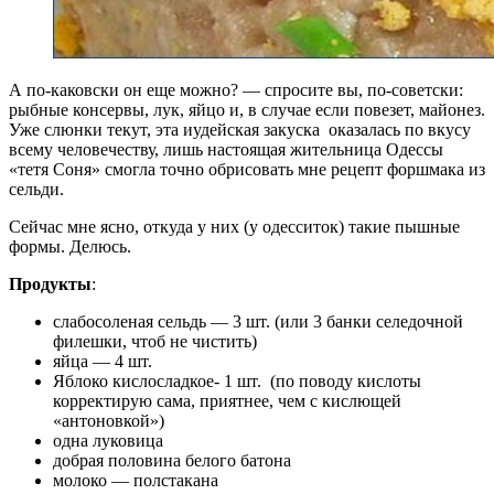
А по-каковски он еще можно? — спросите вы, по-советски:
рыбные консервы, лук, яйцо и, в случае если повезет, майонез.
Уже слюнки текут, эта иудейская закуска оказалась по вкусу
всему человечеству, лишь настоящая жительница Одессы
«тетя Соня» смогла точно обрисовать мне рецепт форшмака из
сельди.
Сейчас мне ясно, откуда у них (у одесситок) такие пышные
формы. Делюсь.
Продукты
:
слабосоленая сельдь — 3 шт. (или 3 банки селедочной
филешки, чтоб не чистить)
яйца — 4 шт.
Яблоко кислосладкое- 1 шт. (по поводу кислоты
корректирую сама, приятнее, чем с кислющей
«антоновкой»)
одна луковица
добрая половина белого батона
молоко — полстакана