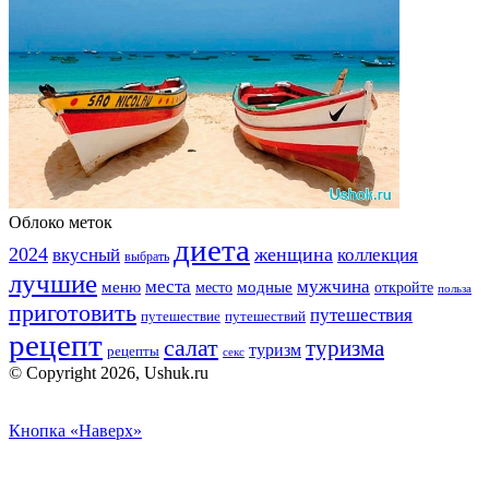
Облоко меток
диета
2024
вкусный
женщина
коллекция
выбрать
лучшие
места
мужчина
меню
модные
место
откройте
польза
приготовить
путешествия
путешествие
путешествий
рецепт
салат
туризма
туризм
рецепты
секс
© Copyright 2026, Ushuk.ru
Кнопка «Наверх»