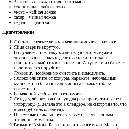
3 столовых ложки сливочного масла
сок лимона – чайная ложка
уксус – чайная ложка
сахар – чайная ложка
перец — щепотка
Приготовление
:
С батона срежьте корку и мякиш замочите в молоке.
Яйца сварите вкрутую.
В случае если селедку взяли целую, что ж, нужно
чистить: снять кожу, отделить филе от остова и
попытаться выбрать все косточки. А кусочки из баночек
просто мелко порубите.
Луковицу необходимо очистить и измельчить.
Яблоко очистите от кожуры, нарежьте небольшими
кубиками и сбрызните лимонным соком, чтоб не
потемнело.
Размякший хлеб хорошо отожмите.
Селедку, яблоко, хлеб и лук два раза пропустите через
мясорубку. (Я делала это в блендере, не смотря на то, что
в мясорубке экзотичней).
Перемешайте оказавшуюся массу с размягченным
сливочным маслом.
Возьмите 3 яйца. Белки отделите от желтков. Мелко