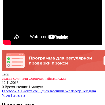
Теги
сельдь
соня
тетя
форшмак
чайная ложка
12.11.2018
0
Время чтения: 1 минута
Facebook
X
Вконтакте
Одноклассники
WhatsApp
Telegram
Viber
Печатать
Похожие статьи