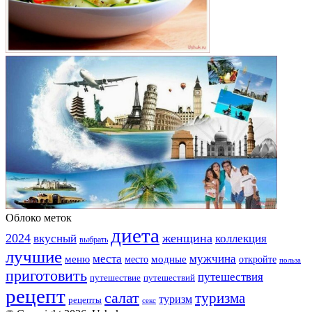
Облоко меток
диета
2024
вкусный
женщина
коллекция
выбрать
лучшие
места
мужчина
меню
модные
место
откройте
польза
приготовить
путешествия
путешествие
путешествий
рецепт
салат
туризма
туризм
рецепты
секс