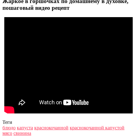
Жаркое в горшочках по домашнему в духовке,
пошаговый видео рецепт
Теги
блюдо
капуста
краснокочанной
краснокочанной капустой
мясо
свинина