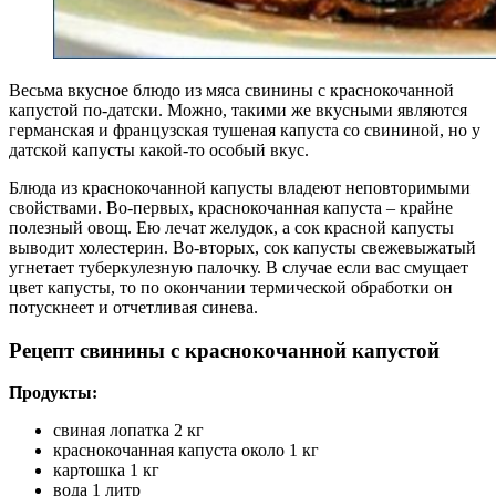
Весьма вкусное блюдо из мяса свинины с краснокочанной
капустой по-датски. Можно, такими же вкусными являются
германская и французская тушеная капуста со свининой, но у
датской капусты какой-то особый вкус.
Блюда из краснокочанной капусты владеют неповторимыми
свойствами. Во-первых, краснокочанная капуста – крайне
полезный овощ. Ею лечат желудок, а сок красной капусты
выводит холестерин. Во-вторых, сок капусты свежевыжатый
угнетает туберкулезную палочку. В случае если вас смущает
цвет капусты, то по окончании термической обработки он
потускнеет и отчетливая синева.
Рецепт свинины с краснокочанной капустой
Продукты:
свиная лопатка 2 кг
краснокочанная капуста около 1 кг
картошка 1 кг
вода 1 литр