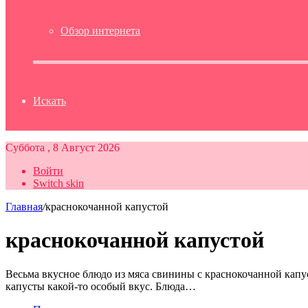
Обзор интернета
Искать
Суббота , 8 Август 2026
Войти
Switch skin
Главная
/
краснокочанной капустой
краснокочанной капустой
Весьма вкусное блюдо из мяса свинины с краснокочанной капу
капусты какой-то особый вкус. Блюда…