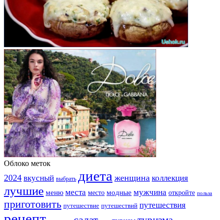
Облоко меток
диета
2024
вкусный
женщина
коллекция
выбрать
лучшие
места
мужчина
меню
модные
место
откройте
польза
приготовить
путешествия
путешествие
путешествий
рецепт
салат
туризма