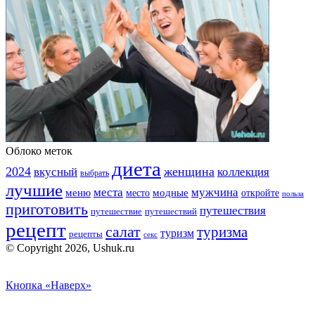
Облоко меток
диета
2024
вкусный
женщина
коллекция
выбрать
лучшие
места
мужчина
меню
модные
место
откройте
польза
приготовить
путешествия
путешествие
путешествий
рецепт
салат
туризма
туризм
рецепты
секс
© Copyright 2026, Ushuk.ru
Кнопка «Наверх»