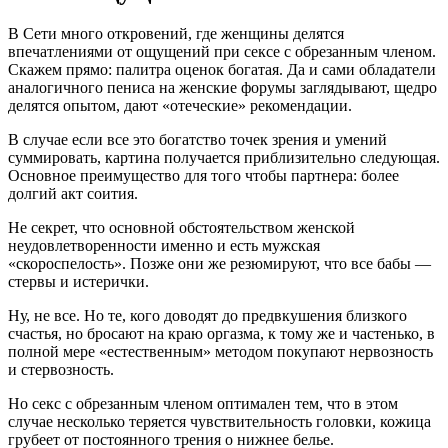
В Сети много откровений, где женщины делятся
впечатлениями от ощущений при сексе с обрезанным членом.
Скажем прямо: палитра оценок богатая. Да и сами обладатели
аналогичного пениса на женские форумы заглядывают, щедро
делятся опытом, дают «отеческие» рекомендации.
В случае если все это богатство точек зрения и умений
суммировать, картина получается приблизительно следующая.
Основное преимущество для того чтобы партнера: более
долгий акт соития.
Не секрет, что основной обстоятельством женской
неудовлетворенности именно и есть мужская
«скороспелость». Позже они же резюмируют, что все бабы —
стервы и истерички.
Ну, не все. Но те, кого доводят до предвкушения близкого
счастья, но бросают на краю оргазма, к тому же и частенько, в
полной мере «естественным» методом покупают нервозность
и стервозность.
Но секс с обрезанным членом оптимален тем, что в этом
случае несколько теряется чувствительность головки, кожица
грубеет от постоянного трения о нижнее белье.