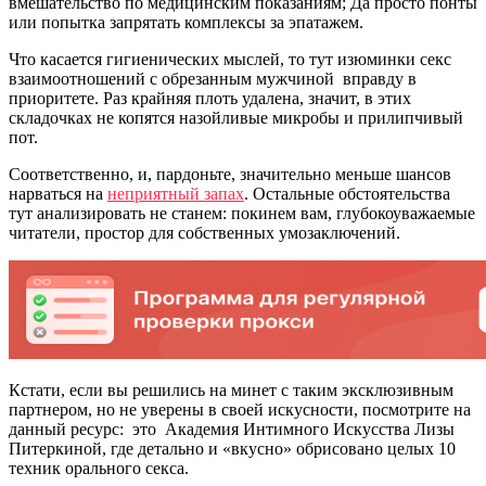
вмешательство по медицинским показаниям; Да просто понты
или попытка запрятать комплексы за эпатажем.
Что касается гигиенических мыслей, то тут изюминки секс
взаимоотношений с обрезанным мужчиной вправду в
приоритете. Раз крайняя плоть удалена, значит, в этих
складочках не копятся назойливые микробы и прилипчивый
пот.
Соответственно, и, пардоньте, значительно меньше шансов
нарваться на
неприятный запах
. Остальные обстоятельства
тут анализировать не станем: покинем вам, глубокоуважаемые
читатели, простор для собственных умозаключений.
Кстати, если вы решились на минет с таким эксклюзивным
партнером, но не уверены в своей искусности, посмотрите на
данный ресурс: это Академия Интимного Искусства Лизы
Питеркиной, где детально и «вкусно» обрисовано целых 10
техник орального секса.