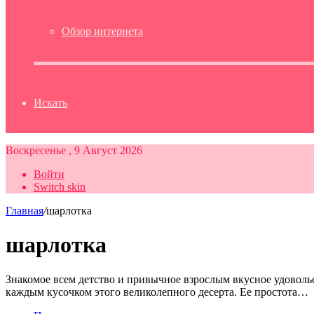
Обзор интернета
Искать
Воскресенье , 9 Август 2026
Войти
Switch skin
Главная
/
шарлотка
шарлотка
Знакомое всем детство и привычное взрослым вкусное удоволь
каждым кусочком этого великолепного десерта. Ее простота…