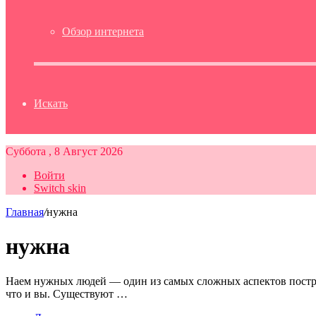
Обзор интернета
Искать
Суббота , 8 Август 2026
Войти
Switch skin
Главная
/
нужна
нужна
Наем нужных людей — один из самых сложных аспектов построе
что и вы. Существуют …