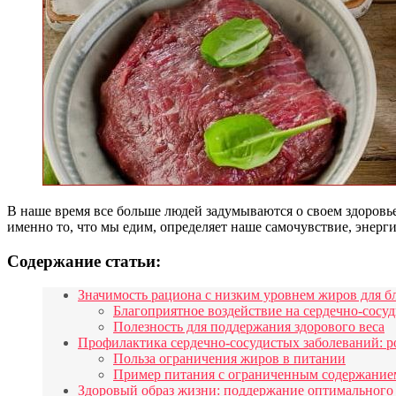
В наше время все больше людей задумываются о своем здоровье
именно то, что мы едим, определяет наше самочувствие, энерг
Содержание статьи:
Значимость рациона с низким уровнем жиров для б
Благоприятное воздействие на сердечно-сосу
Полезность для поддержания здорового веса
Профилактика сердечно-сосудистых заболеваний: ро
Польза ограничения жиров в питании
Пример питания с ограниченным содержание
Здоровый образ жизни: поддержание оптимального в