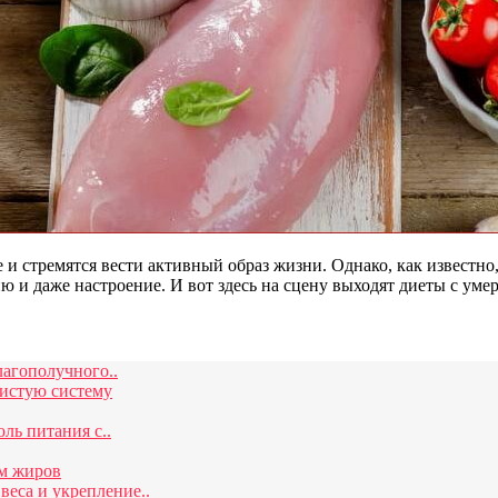
 и стремятся вести активный образ жизни. Однако, как известно
ию и даже настроение. И вот здесь на сцену выходят диеты с у
лагополучного..
дистую систему
ль питания с..
м жиров
еса и укрепление..