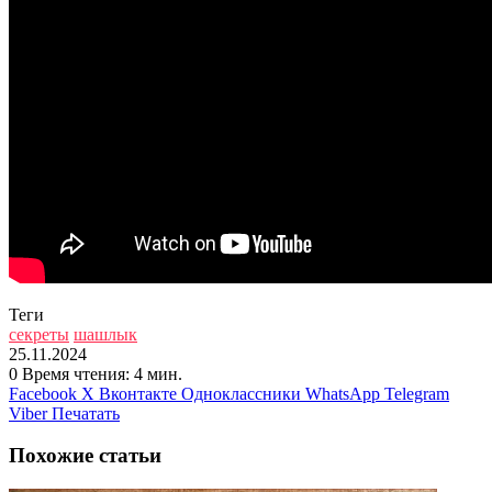
Теги
секреты
шашлык
25.11.2024
0
Время чтения: 4 мин.
Facebook
X
Вконтакте
Одноклассники
WhatsApp
Telegram
Viber
Печатать
Похожие статьи