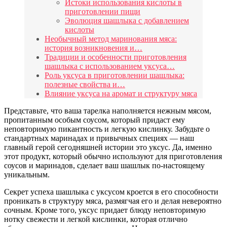
Истоки использования кислоты в
приготовлении пищи
Эволюция шашлыка с добавлением
кислоты
Необычный метод маринования мяса:
история возникновения и…
Традиции и особенности приготовления
шашлыка с использованием уксуса…
Роль уксуса в приготовлении шашлыка:
полезные свойства и…
Влияние уксуса на аромат и структуру мяса
Представьте, что ваша тарелка наполняется нежным мясом,
пропитанным особым соусом, который придаст ему
неповторимую пикантность и легкую кислинку. Забудьте о
стандартных маринадах и привычных специях — наш
главный герой сегодняшней истории это уксус. Да, именно
этот продукт, который обычно используют для приготовления
соусов и маринадов, сделает ваш шашлык по-настоящему
уникальным.
Секрет успеха шашлыка с уксусом кроется в его способности
проникать в структуру мяса, размягчая его и делая невероятно
сочным. Кроме того, уксус придает блюду неповторимую
нотку свежести и легкой кислинки, которая отлично