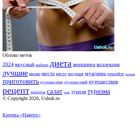
Облоко меток
диета
2024
вкусный
женщина
коллекция
выбрать
лучшие
места
мужчина
меню
модные
место
откройте
польза
приготовить
путешествия
путешествие
путешествий
рецепт
салат
туризма
туризм
рецепты
секс
© Copyright 2026, Ushuk.ru
Кнопка «Наверх»