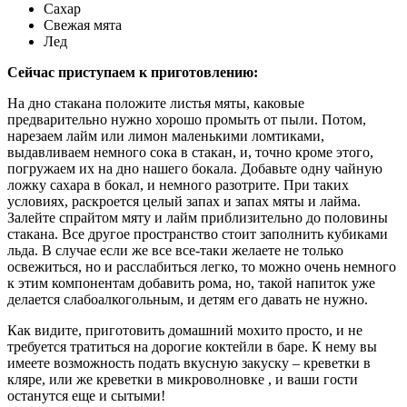
Сахар
Свежая мята
Лед
Сейчас приступаем к приготовлению:
На дно стакана положите листья мяты, каковые
предварительно нужно хорошо промыть от пыли. Потом,
нарезаем лайм или лимон маленькими ломтиками,
выдавливаем немного сока в стакан, и, точно кроме этого,
погружаем их на дно нашего бокала. Добавьте одну чайную
ложку сахара в бокал, и немного разотрите. При таких
условиях, раскроется целый запах и запах мяты и лайма.
Залейте спрайтом мяту и лайм приблизительно до половины
стакана. Все другое пространство стоит заполнить кубиками
льда. В случае если же все все-таки желаете не только
освежиться, но и расслабиться легко, то можно очень немного
к этим компонентам добавить рома, но, такой напиток уже
делается слабоалкогольным, и детям его давать не нужно.
Как видите, приготовить домашний мохито просто, и не
требуется тратиться на дорогие коктейли в баре. К нему вы
имеете возможность подать вкусную закуску – креветки в
кляре, или же креветки в микроволновке , и ваши гости
останутся еще и сытыми!