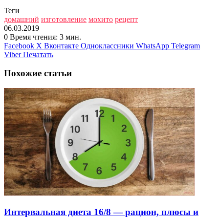
Теги
домашний
изготовление
мохито
рецепт
06.03.2019
0
Время чтения: 3 мин.
Facebook
X
Вконтакте
Одноклассники
WhatsApp
Telegram
Viber
Печатать
Похожие статьи
Интервальная диета 16/8 — рацион, плюсы и