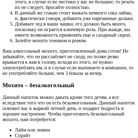
этого, в случае если листики у вас не большие, то резать
их не следует, бросайте полностью.
В данный же стакан стоит выжать немного сока лайма,
и, фактически говоря, добавить уже нарезанные дольки.
Добавьте лед в ваши чашки, его должно быть много,
поскольку он играется ключевую роль. При жажде, вы
имеете возможность применять еще и сахарный сироп.
Залейте мохито тоником и ромом.
Ваш алкогольный мохито, приготовленный дома готов! Не
забывайте, что он расслабляет не сходу, но позже резко
врывается к вам в голову, исходя из этого, не нужно
злоупотреблять им, и в случае если выпиваете в компании, то
не употребляйте больше, чем 3 бокала за вечер.
Мохито – безалкогольный
Данный напиток можно давать кроме того детям, а все
вследствие того что он есть безалкогольным. Данный напиток
освежит вас в жаркий летний день, и подарит бодрость и
хорошее настроение. Чтобы приготовить безалкогольный
мохито, нам потребуется:
Лайм или лимон
Спрайт