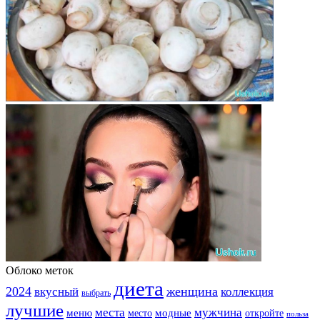
Облоко меток
диета
2024
вкусный
женщина
коллекция
выбрать
лучшие
места
мужчина
меню
модные
место
откройте
польза