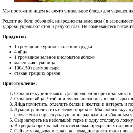
Мы постоянно ищем какое-то уникальное блюдо для украшения с
Рецепт до боли обычной, ингредиенты заменяем ( в зависимост
здорово украшают стол и радуют глаз. Не сомневайтесь готовить
Продукты:
1 громадное куриное филе или грудка
4 яйца
1 громадное зеленое кисловатое яблоко
маленькая луковица
100-150 граммов сыра
стакан грецких орехов
Приготовление:
Отварите куриное мясо. Для добавления оригинальности 
Отварите яйца. Чтоб они лучше чистились, в еще сырых 
Яйца почистить, отделить белки и желтки и натереть и п
Луковицу почистить и мелко порезать. Мы любим вкус лука
случае если спрыснуть лук виноградным или яблочным у
Сыр натереть на небольшой терке и одну столовую ложку 
В грецких орехах выбрать несколько прекрасных половин
Сейчас укладываем салат на громадное достаточно плоское