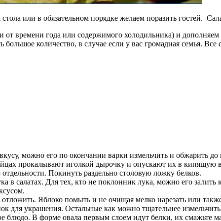
тола или в обязательном порядке желаем поразить гостей. Сала
и от времени года или содержимого холодильника) и дополняем 
 большое количество, в случае если у вас громадная семья. Все с
вкусу, можно его по окончании варки измельчить и обжарить до 
яйцах прокалывают иголкой дырочку и опускают их в кипящую во
о отдельности. Покинуть раздельно столовую ложку белков.
 в салатах. Для тех, кто не поклонник лука, можно его залить 
ксусом.
отложить. Яблоко помыть и не очищая мелко нарезать или также
ок для украшения. Остальные как можно тщательнее измельчить
 блюдо. В форме овала первым слоем идут белки, их смажьте майон