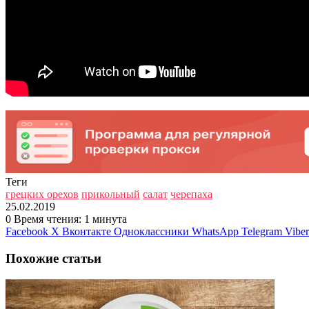
Теги
грецких орехов
прикольный
салат
черепаха
25.02.2019
0
Время чтения: 1 минута
Facebook
X
Вконтакте
Одноклассники
WhatsApp
Telegram
Viber
Похожие статьи