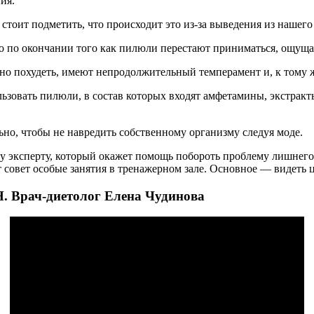
ия.
 стоит подметить, что происходит это из-за выведения из нашег
го по окончании того как пилюли перестают приниматься, ощущае
жно похудеть, имеют непродолжительный темперамент и, к тому 
льзовать пилюли, в состав которых входят амфетамины, экстракт
ьно, чтобы не навредить собственному организму следуя моде.
му эксперту, который окажет помощь побороть проблему лишнего 
 совет особые занятия в тренажерном зале. Основное — видеть 
рач-диетолог Елена Чудинова