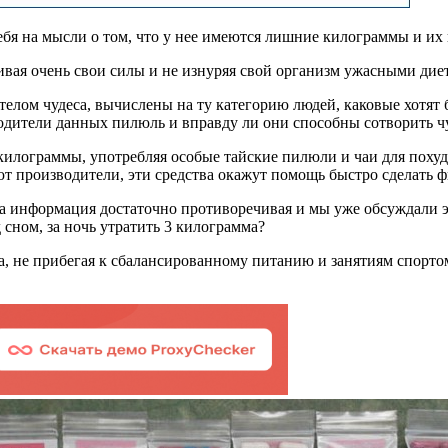
себя на мысли о том, что у нее имеются лишние килограммы и их
ачивая очень свои силы и не изнуряя свой организм ужасными ди
елом чудеса, вычислены на ту категорию людей, каковые хотят 
изводители данных пилюль и вправду ли они способны сотворить 
килограммы, употребляя особые тайские пилюли и чаи для похуде
ают производители, эти средства окажут помощь быстро сделать 
та информация достаточно противоречивая и мы уже обсуждали эт
ном, за ночь утратить 3 килограмма?
а, не прибегая к сбалансированному питанию и занятиям спортом?