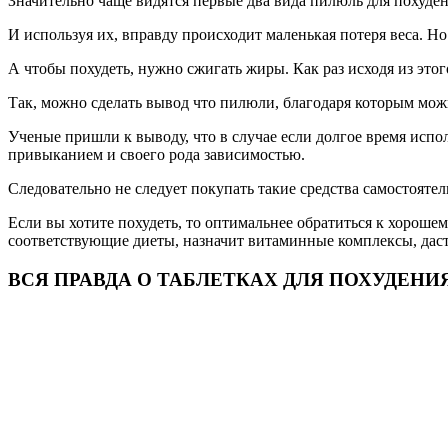
Значительно чаще видятся первые два вида пилюль для похуден
И используя их, вправду происходит маленькая потеря веса. Но
А чтобы похудеть, нужно сжигать жиры. Как раз исходя из это
Так, можно сделать вывод что пилюли, благодаря которым мо
Ученые пришли к выводу, что в случае если долгое время испо
привыканием и своего рода зависимостью.
Следовательно не следует покупать такие средства самостоятел
Если вы хотите похудеть, то оптимальнее обратиться к хороше
соответствующие диеты, назначит витаминные комплексы, даст
ВСЯ ПРАВДА О ТАБЛЕТКАХ ДЛЯ ПОХУДЕНИЯ. В