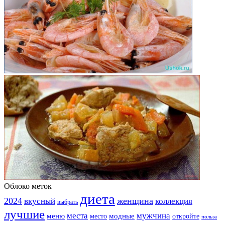
Облоко меток
диета
2024
вкусный
женщина
коллекция
выбрать
лучшие
места
мужчина
меню
модные
место
откройте
польза