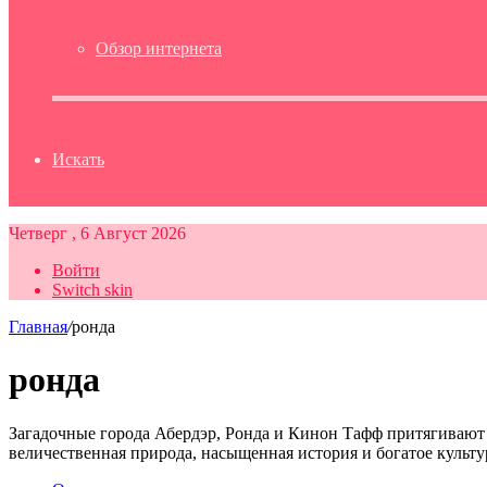
Обзор интернета
Искать
Четверг , 6 Август 2026
Войти
Switch skin
Главная
/
ронда
ронда
Загадочные города Абердэр, Ронда и Кинон Тафф притягивают
величественная природа, насыщенная история и богатое куль