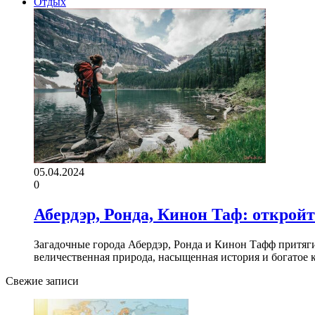
Отдых
05.04.2024
0
Абердэр, Ронда, Кинон Таф: откройт
Загадочные города Абердэр, Ронда и Кинон Тафф притяг
величественная природа, насыщенная история и богатое
Свежие записи