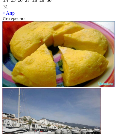
24
25
26
27
28
29
30
31
« Апр
Интересно