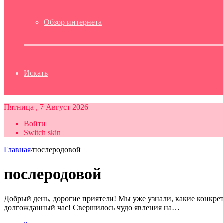
Обзор интернета
Искать
Пятница , 7 Август 2026
Войти
Switch skin
Главная
/
послеродовой
послеродовой
Добрый день, дорогие приятели! Мы уже узнали, какие конкр
долгожданный час! Свершилось чудо явления на…