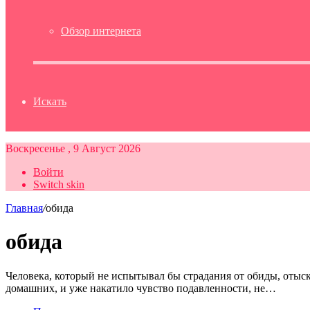
Обзор интернета
Искать
Воскресенье , 9 Август 2026
Войти
Switch skin
Главная
/
обида
обида
Человека, который не испытывал бы страдания от обиды, отыск
домашних, и уже накатило чувство подавленности, не…