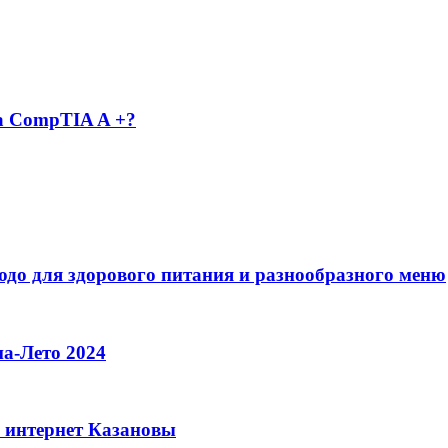
а CompTIA A +?
юдо для здорового питания и разнообразного меню
на-Лето 2024
я интернет Казановы