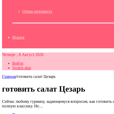
Обзор интернета
Искать
Четверг , 6 Август 2026
Войти
Switch skin
Главная
/
готовить салат Цезарь
готовить салат Цезарь
Сейчас любому гурману, задающемуся вопросом, как готовить са
полную классику. Не…