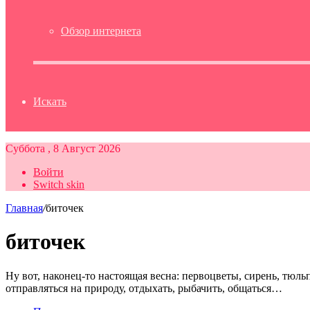
Обзор интернета
Искать
Суббота , 8 Август 2026
Войти
Switch skin
Главная
/
биточек
биточек
Ну вот, наконец-то настоящая весна: первоцветы, сирень, тюл
отправляться на природу, отдыхать, рыбачить, общаться…