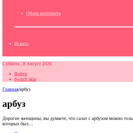
Обзор интернета
Искать
Суббота , 8 Август 2026
Войти
Switch skin
Главная
/
арбуз
арбуз
Дорогие женщины, вы думаете, что салат с арбузом можно тол
которых был…