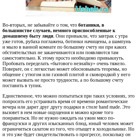
Во-вторых, не забывайте о том, что
ботаники, в
большинстве случаев, немного приспособленные к
домашнему быту люди
. Они привыкли, что завтрак с утра
уже готов, рубаха поглажена, ботинки начищены, а шампунь
и мыло в ванной комнате по большому счету ни при каких
обстоятельствах не заканчиваются или появляются там
самостоятельно. К этому просто необходимо привыкнуть.
Пробовать переделать «бытового незнайку» очень тяжело.
Поверьте, он с легкостью может обосновывать теоремы, но
общение с утюгом или газовой плитой и сковородкой у него
может вызвать не просто трудности, а по большому счету
поставить в тупик.
Единственное, что можно попытаться при таких условиях, это
попросить его устраивать время от времени романтические
вечера или дарит друг другу подарки в стиле hand made. Это
вызовет в нем новые ощущения и можно кроме того
понравиться. Но не нужно ожидать на ужин мясо по-
французски и других изысканных блюд, юный человек может
ограничиться салатом из того, что отыщет в холодильнике. Но
и это уже будет свидетельствовать о прогрессе, поскольку он