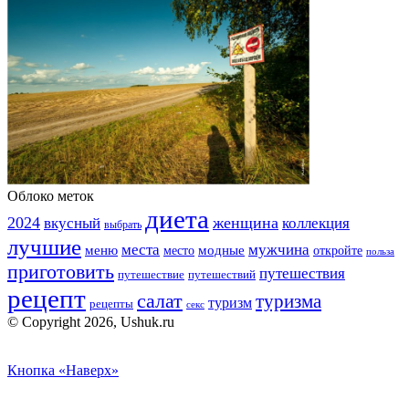
Облоко меток
диета
2024
вкусный
женщина
коллекция
выбрать
лучшие
места
мужчина
меню
модные
место
откройте
польза
приготовить
путешествия
путешествие
путешествий
рецепт
салат
туризма
туризм
рецепты
секс
© Copyright 2026, Ushuk.ru
Кнопка «Наверх»