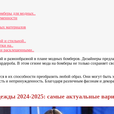
омберы для модных..
еменности
тых материалов
й и стильной..
ки на..
 и расклешенными..
ой и разнообразной в плане модных бомберов. Дизайнеры предл
ардероба. В этом сезоне мода на бомберы не только сохраняет с
ся в их способности преобразить любой образ. Они могут быть
сть и непринужденность. Благодаря различным фасонам и декор
дежды 2024-2025: самые актуальные вар