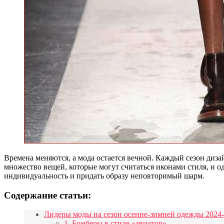
Времена меняются, а мода остается вечной. Каждый сезон диз
множество вещей, которые могут считаться иконами стиля, и о
индивидуальность и придать образу неповторимый шарм.
Содержание статьи:
Лидеры моды на сезон осенне-зимней одежды 2024-
1. Бомберы в стиле «авиатор»