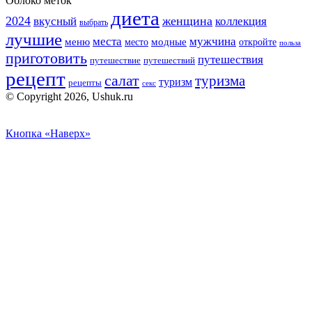
Облоко меток
диета
2024
вкусный
женщина
коллекция
выбрать
лучшие
места
мужчина
меню
модные
место
откройте
польза
приготовить
путешествия
путешествие
путешествий
рецепт
салат
туризма
туризм
рецепты
секс
© Copyright 2026, Ushuk.ru
Кнопка «Наверх»