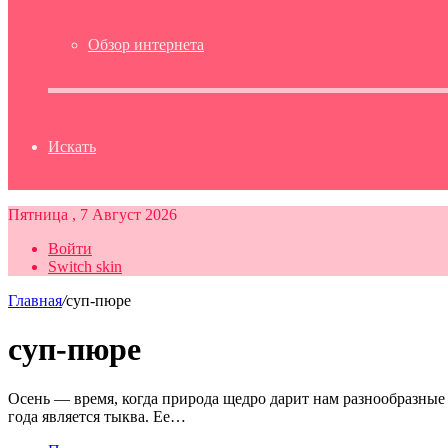
Обзор интернета
Искать
Пятница , 7 Август 2026
Войти
Switch skin
Главная
/
суп-пюре
суп-пюре
Осень — время, когда природа щедро дарит нам разнообразны
года является тыква. Ее…