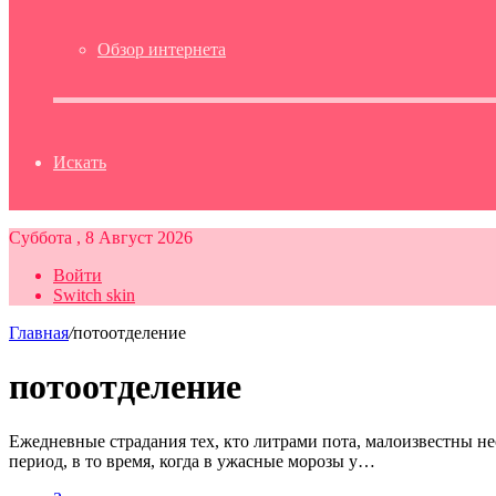
Обзор интернета
Искать
Суббота , 8 Август 2026
Войти
Switch skin
Главная
/
потоотделение
потоотделение
Ежедневные страдания тех, кто литрами пота, малоизвестны не
период, в то время, когда в ужасные морозы у…