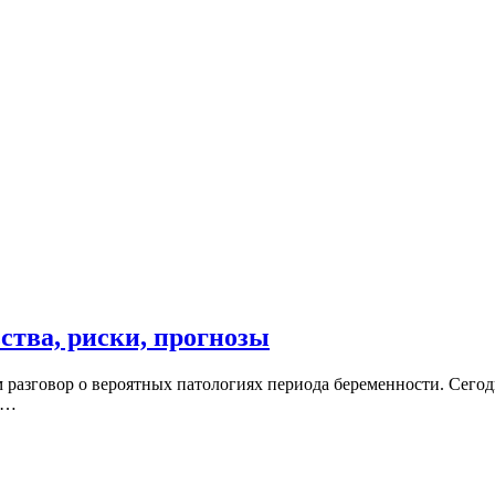
ства, риски, прогнозы
 разговор о вероятных патологиях периода беременности. Сегод
и…