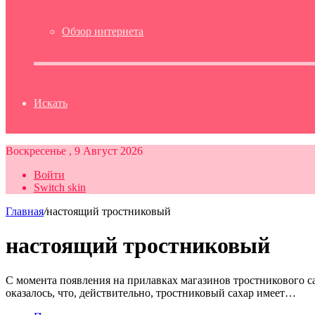
Обзор интернета
Искать
Воскресенье , 9 Август 2026
Войти
Switch skin
Главная
/
настоящий тростниковый
настоящий тростниковый
С момента появления на прилавках магазинов тростникового са
оказалось, что, действительно, тростниковый сахар имеет…