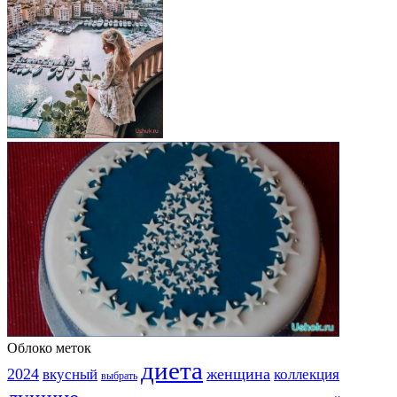
Облоко меток
диета
2024
вкусный
женщина
коллекция
выбрать