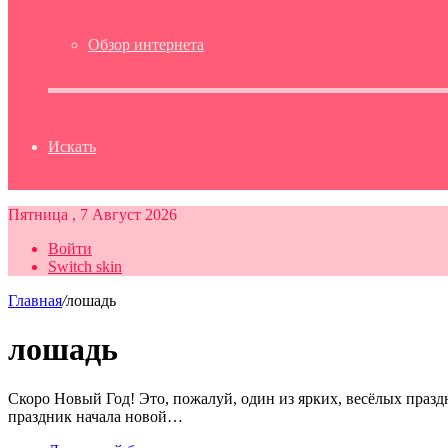
Обзор интернета
Искать
Пятница , 7 Август 2026
Войти
Switch skin
Главная
/
лошадь
лошадь
Скоро Новый Год! Это, пожалуй, один из ярких, весёлых празд
праздник начала новой…