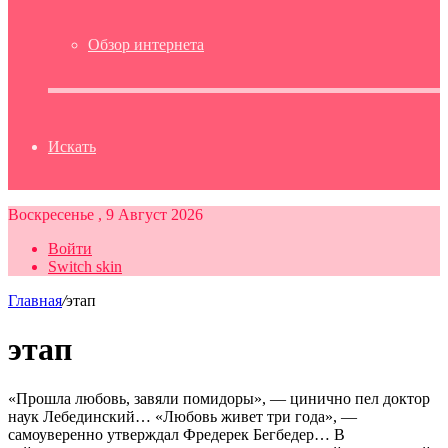
Обзор интернета
Искать
Воскресенье , 9 Август 2026
Войти
Switch skin
Главная
/
этап
этап
«Прошла любовь, завяли помидоры», — цинично пел доктор
наук Лебединский… «Любовь живет три года», —
самоуверенно утверждал Фредерек Бегбедер… В