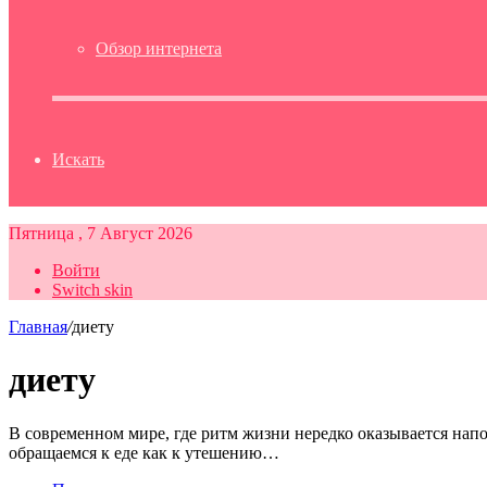
Обзор интернета
Искать
Пятница , 7 Август 2026
Войти
Switch skin
Главная
/
диету
диету
В современном мире, где ритм жизни нередко оказывается нап
обращаемся к еде как к утешению…